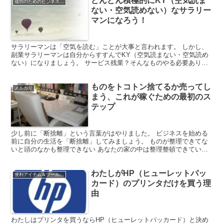
どんどん積極的にKY（空気読ま
成功のためのビジネスマインド
ない・空気読めない）なサラリー
マンになろう！
サラリーマンは「空気を読む」ことが大事と言われます。 しかし、
副業サラリーマンは自分からすすんでKY（空気読まない・空気読め
ない）になりましょう。 サービス残業？そんなものやる必要ありま
せん 副業サラリーマンにとって、のどから手が出るほど欲...
ものをトコトン捨てるか売ってし
メルカリ
まう、これが稼ぐための最初のス
テップ
少し前に「断捨離」という言葉がはやりました。 ビジネスを始める
前に自分の生活を「断捨離」してみましょう。 ものが整理できてな
いと頭のなかも整理できない あなたの家の中は整理整頓できていま
すか？ ちなみに整理整頓というのは、 整理＝いるものと...
わたしがHP（ヒューレットパッ
便利アイテム＆ツールの紹介
カード）のプリンタだけを買う理
由
わたしはプリンタを買うならHP（ヒューレットパッカード）と決め