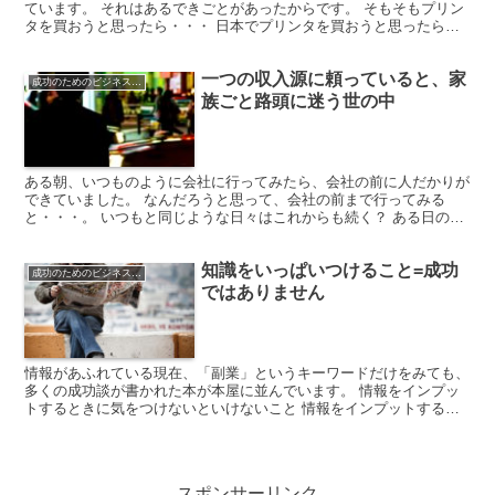
ています。 それはあるできごとがあったからです。 そもそもプリン
タを買おうと思ったら・・・ 日本でプリンタを買おうと思ったら、
以下の4つのメーカーから選ぶことになります。 エプソ...
一つの収入源に頼っていると、家
成功のためのビジネスマインド
族ごと路頭に迷う世の中
ある朝、いつものように会社に行ってみたら、会社の前に人だかりが
できていました。 なんだろうと思って、会社の前まで行ってみる
と・・・。 いつもと同じような日々はこれからも続く？ ある日の
朝、眠たい目をこすりながら、いつものように会社に向かう。...
知識をいっぱいつけること=成功
成功のためのビジネスマインド
ではありません
情報があふれている現在、「副業」というキーワードだけをみても、
多くの成功談が書かれた本が本屋に並んでいます。 情報をインプッ
トするときに気をつけないといけないこと 情報をインプットするこ
とって大事です。 ネット上で、ポータルサイト（Yaho...
スポンサーリンク