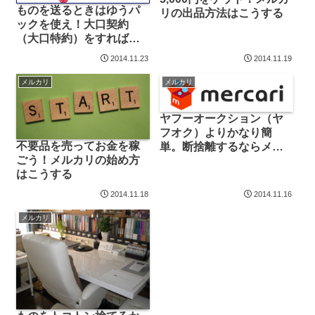
ものを送るときはゆうパ
リの出品方法はこうする
ックを使え！大口契約
（大口特約）をすればか
なりお得になるぞ
2014.11.23
2014.11.19
メルカリ
メルカリ
ヤフーオークション（ヤ
フオク）よりかなり簡
不要品を売ってお金を稼
単。断捨離するならメル
ごう！メルカリの始め方
カリでやろう！
はこうする
2014.11.18
2014.11.16
メルカリ