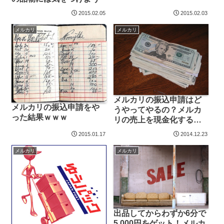
い？
2015.02.05
2015.02.03
メルカリ
メルカリ
メルカリの振込申請はど
メルカリの振込申請をや
うやってやるの？メルカ
った結果ｗｗｗ
リの売上を現金化する方
法
2015.01.17
2014.12.23
メルカリ
メルカリ
出品してからわずか6分で
5,000円をゲット！メルカ