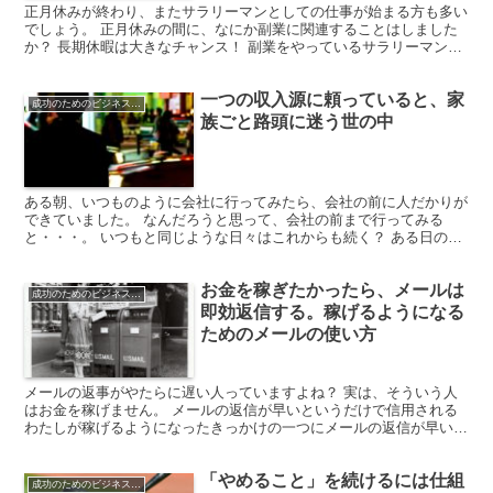
正月休みが終わり、またサラリーマンとしての仕事が始まる方も多い
でしょう。 正月休みの間に、なにか副業に関連することはしました
か？ 長期休暇は大きなチャンス！ 副業をやっているサラリーマンに
とって、お盆休みやお正月休みといった、長期休暇は、普...
一つの収入源に頼っていると、家
成功のためのビジネスマインド
族ごと路頭に迷う世の中
ある朝、いつものように会社に行ってみたら、会社の前に人だかりが
できていました。 なんだろうと思って、会社の前まで行ってみる
と・・・。 いつもと同じような日々はこれからも続く？ ある日の
朝、眠たい目をこすりながら、いつものように会社に向かう。...
お金を稼ぎたかったら、メールは
成功のためのビジネスマインド
即効返信する。稼げるようになる
ためのメールの使い方
メールの返事がやたらに遅い人っていますよね？ 実は、そういう人
はお金を稼げません。 メールの返信が早いというだけで信用される
わたしが稼げるようになったきっかけの一つにメールの返信が早いと
いうことがあります。 もし、あなたが仕事を頼む立場だ...
「やめること」を続けるには仕組
成功のためのビジネスマインド