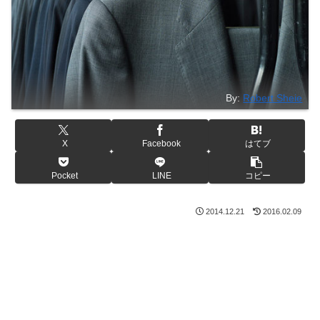
By:
Robert Sheie
X
Facebook
はてブ
Pocket
LINE
コピー
2014.12.21
2016.02.09