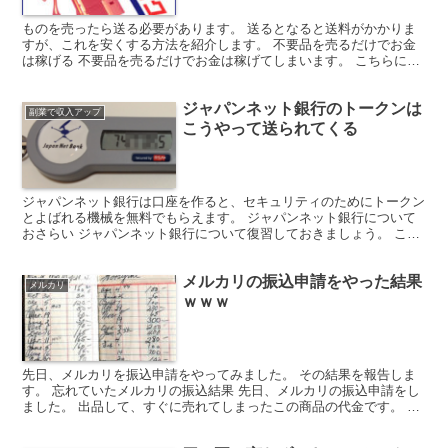
ものを売ったら送る必要があります。 送るとなると送料がかかりま
すが、これを安くする方法を紹介します。 不要品を売るだけでお金
は稼げる 不要品を売るだけでお金は稼げてしまいます。 こちらにあ
る記事を参考にすれば、数日後にはお金があなたの手元に...
ジャパンネット銀行のトークンは
副業で収入アップ
こうやって送られてくる
ジャパンネット銀行は口座を作ると、セキュリティのためにトークン
とよばれる機械を無料でもらえます。 ジャパンネット銀行について
おさらい ジャパンネット銀行について復習しておきましょう。 この
記事が参考になります。 トークンてなに？ トークンと...
メルカリの振込申請をやった結果
メルカリ
ｗｗｗ
先日、メルカリを振込申請をやってみました。 その結果を報告しま
す。 忘れていたメルカリの振込結果 先日、メルカリの振込申請をし
ました。 出品して、すぐに売れてしまったこの商品の代金です。 メ
ルカリの振込予定はこうなっています。 わたしの場合...