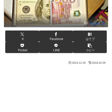
By:
epSos .de
X
Facebook
はてブ
Pocket
LINE
コピー
2014.12.18
2016.02.09