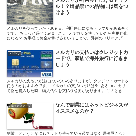
メルカリが利用停止になるトラブ
メルカリ
ル！？出品禁止の品物には気をつ
けよう
メルカリを使っていたらある日、利用停止になるトラブルがあるそう
です。 ちょっと調べてみました。 メルカリを使っていたら利用停止
になる？ お手軽にお金が稼げるということで、評判のフリマアプリ
「メルカリ」。 そのメルカリである日突然、利用停止に...
メルカリの支払いはクレジットカ
メルカリ
ードで。家族で海外旅行に行きま
しょう
メルカリの支払い方法にはいろいろありますが、クレジットカードを
使うのがおすすめです。 メルカリの支払い方法は8つある メルカリ
で物を購入した時、購入代金を支払う必要があります。 このときに
使えるのは下記の方法です。 クレジットカード払い コ...
なんで副業にはネットビジネスが
副業で収入アップ
オススメなのか？
副業、というとなにもネットを使ってやる必要はなく 居酒屋さんと